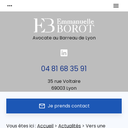
Panneau de gestion des cookies
more_horiz
menu
Avocate au Barreau de Lyon
04 81 68 35 91
35 rue Voltaire
69003 Lyon
mail_outline
Je prends contact
Vous êtes ici :
Accueil
>
Actualités
> Vers une