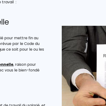
 travail :
lle
rié pour mettre fin au
prévue par le Code du
ue ce soit pour le ou les
onnelle
, raison pour
vec vous le bien-fondé
de travail du salarié, et