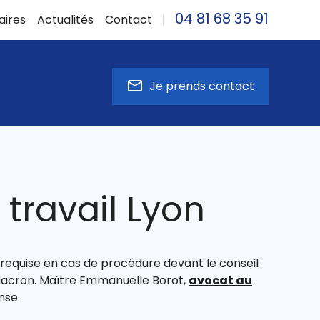
04 81 68 35 91
aires
Actualités
Contact
mail_outline
Je prends contact
travail Lyon
re requise en cas de procédure devant le conseil
 Macron. Maître Emmanuelle Borot,
avocat au
nse.