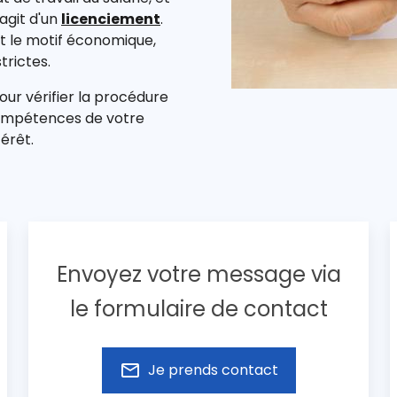
 s'agit d'un
licenciement
.
et le motif économique,
trictes.
pour vérifier la procédure
compétences de votre
térêt.
Envoyez votre message via
le formulaire de contact
mail_outline
Je prends contact