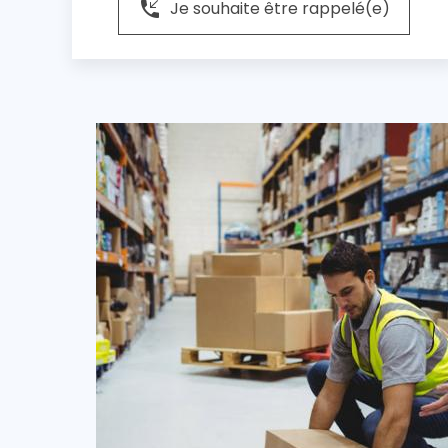
phone_callback
Je souhaite être rappelé(e)