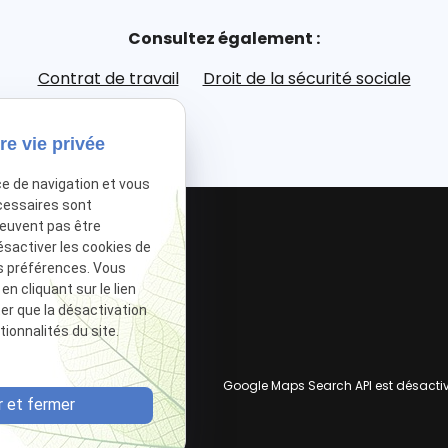
Consultez également :
Contrat de travail
Droit de la sécurité sociale
re vie privée
ce de navigation et vous
cessaires sont
peuvent pas être
ésactiver les cookies de
s préférences. Vous
 cliquant sur le lien
ter que la désactivation
ionnalités du site.
Google Maps Search API est désacti
 et fermer