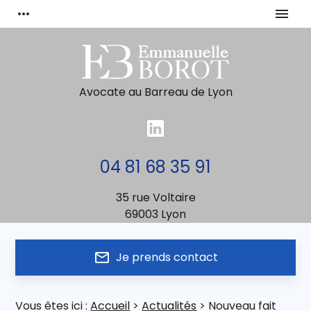
Panneau de gestion des cookies
more_horiz
menu
Avocate au Barreau de Lyon
04 81 68 35 91
35 rue Voltaire
69003 Lyon
mail_outline
Je prends contact
Vous êtes ici :
Accueil
>
Actualités
> Nouveau fait