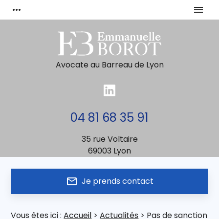
Panneau de gestion des cookies
more_horiz
menu
Avocate au Barreau de Lyon
04 81 68 35 91
35 rue Voltaire
69003 Lyon
mail_outline
Je prends contact
Vous êtes ici :
Accueil
>
Actualités
> Pas de sanction