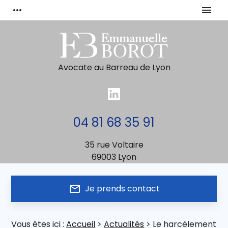
Panneau de gestion des cookies
more_horiz
menu
Avocate au Barreau de Lyon
04 81 68 35 91
35 rue Voltaire
69003 Lyon
mail_outline
Je prends contact
Vous êtes ici :
Accueil
>
Actualités
> Le harcèlement