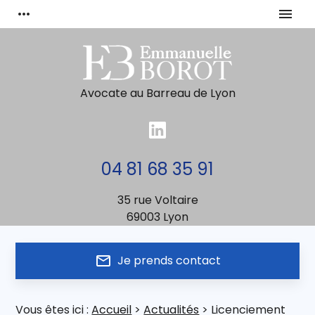
Panneau de gestion des cookies
more_horiz
menu
Avocate au Barreau de Lyon
04 81 68 35 91
35 rue Voltaire
69003 Lyon
mail_outline
Je prends contact
Vous êtes ici :
Accueil
>
Actualités
> Licenciement