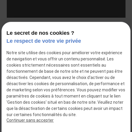
35 rue Voltaire
Le secret de nos cookies ?
69003 Lyon
Le respect de votre vie privée
04 81 68 35 91
Notre site utilise des cookies pour améliorer votre expérience
de navigation et vous offrir un contenu personnalisé. Les
Siret : 48354916800043
cookies strictement nécessaires sont essentiels au
fonctionnement de base de notre site et ne peuvent pas être
désactivés. Cependant, vous avez le choix d'activer ou de
désactiver les cookies de personnalisation, de performance et
Plan du site
de marketing selon vos préférences. Vous pouvez modifier vos
paramètres de cookies à tout moment en cliquant sur le lien
Mentions légales
'Gestion des cookies' situé en bas de notre site. Veuillez noter
que la désactivation de certains cookies peut avoir un impact
Politique de confidentialité
sur certaines fonctionnalités du site.
Continuer sans accepter
Gestion des cookies