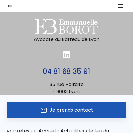
Panneau de gestion des cookies
more_horiz
menu
Avocate au Barreau de Lyon
04 81 68 35 91
35 rue Voltaire
69003 Lyon
mail_outline
Je prends contact
Vous êtes ici :
Accueil
>
Actualités
> le lieu du