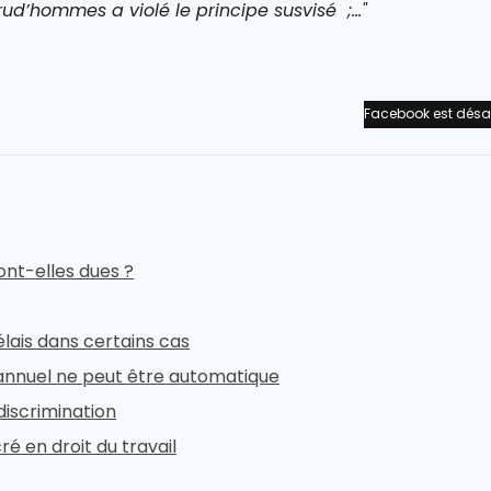
ud’hommes a violé le principe susvisé ;..."
Facebook est désa
ont-elles dues ?
élais dans certains cas
l annuel ne peut être automatique
discrimination
 en droit du travail