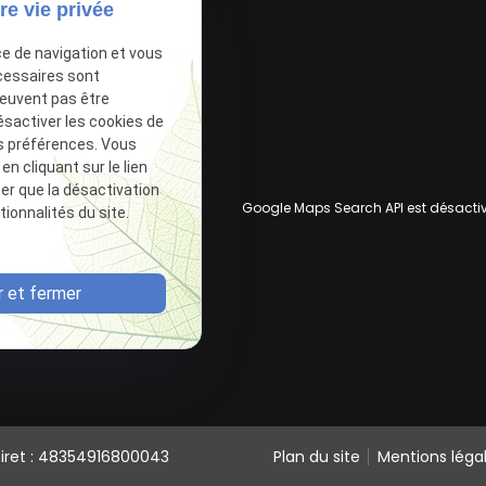
re vie privée
ce de navigation et vous
cessaires sont
peuvent pas être
ésactiver les cookies de
s préférences. Vous
 cliquant sur le lien
ter que la désactivation
Google Maps Search API est désacti
ionnalités du site.
 et fermer
Siret : 48354916800043
Plan du site
Mentions léga