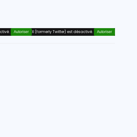
ctivé.
X (formerly Twitter) est désactivé.
Autoriser
Autoriser