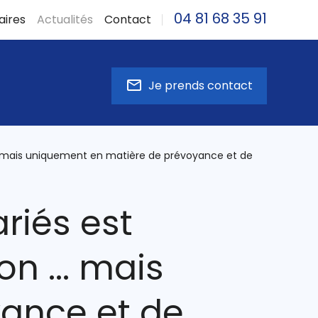
04 81 68 35 91
aires
Actualités
Contact
mail_outline
Je prends contact
... mais uniquement en matière de prévoyance et de
ariés est
n ... mais
ance et de