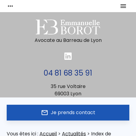
Panneau de gestion des cookies
more_horiz
menu
Avocate au Barreau de Lyon
04 81 68 35 91
35 rue Voltaire
69003 Lyon
mail_outline
Je prends contact
Vous êtes ici :
Accueil
>
Actualités
> Index de