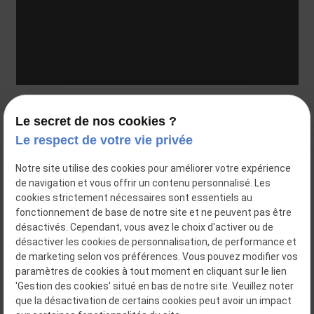
35 rue Voltaire
Le secret de nos cookies ?
69003 Lyon
Le respect de votre vie privée
04 81 68 35 91
Notre site utilise des cookies pour améliorer votre expérience
de navigation et vous offrir un contenu personnalisé. Les
Siret : 48354916800043
cookies strictement nécessaires sont essentiels au
fonctionnement de base de notre site et ne peuvent pas être
désactivés. Cependant, vous avez le choix d'activer ou de
désactiver les cookies de personnalisation, de performance et
Plan du site
de marketing selon vos préférences. Vous pouvez modifier vos
paramètres de cookies à tout moment en cliquant sur le lien
Mentions légales
'Gestion des cookies' situé en bas de notre site. Veuillez noter
que la désactivation de certains cookies peut avoir un impact
Politique de confidentialité