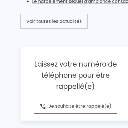
Le harcèlement sexuel d’ambiance consacré
Voir toutes les actualités
Laissez votre numéro de
téléphone pour être
rappellé(e)
phone_callback
Je souhaite être rappelé(e)