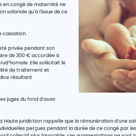
iée en congé de maternité ne
on salariale qu'à l'issue de ce
e cassation.
 été privée pendant son
aire de 300 € accordée à
rud’homale. Elle sollicitait le
alité de traitement et
ice résultant
les juges du fond d’avoir
, la Haute juridiction rappelle que la rémunération d’une s
dividuelles perçues pendant la durée de ce congé par le
accord collectif plus favorable, ces augmentations ne sont