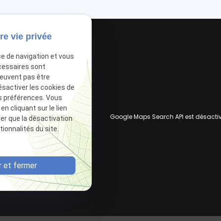
re vie privée
ce de navigation et vous
cessaires sont
peuvent pas être
ésactiver les cookies de
s préférences. Vous
 cliquant sur le lien
Google Maps Search API est désacti
ter que la désactivation
ionnalités du site.
 et fermer