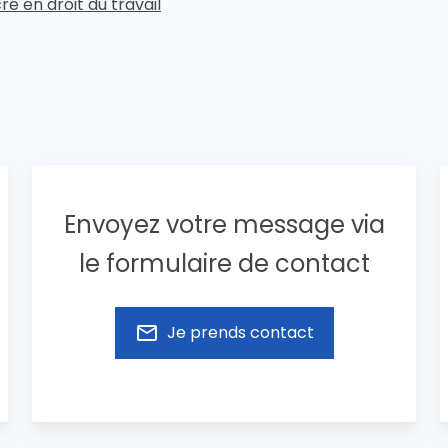
 en droit du travail
Envoyez votre message via
le formulaire de contact
mail_outline
Je prends contact